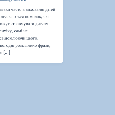
атьки часто в вихованні дітей
опускаються помилок, які
ожуть травмувати дитячу
сихіку, самі не
свідомлюючи цього.
ьогодні розглянемо фрази,
кі […]