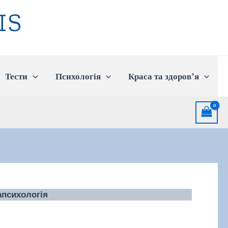
IS
Тести
Психологія
Краса та здоров’я
апсихологія