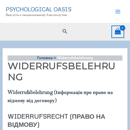
Перейти
PSYCHOLOGICAL OASIS
до
Ваш путь к эмоциональному благополучию
Mai
вмісту
Men
Пошук
Головна
Widerrufsbelehrung
WIDERRUFSBELEHRU
NG
Widerrufsbelehrung (Інформація про право на
відмову від договору)
WIDERRUFSRECHT (ПРАВО НА
ВІДМОВУ)