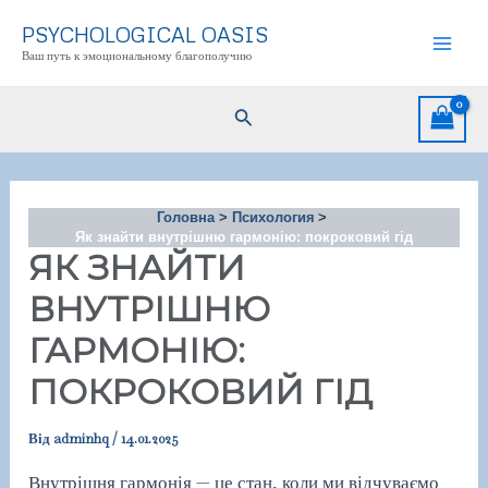
Перейти
PSYCHOLOGICAL OASIS
до
Ваш путь к эмоциональному благополучию
Mai
вмісту
Men
Пошук
Головна
Психология
Як знайти внутрішню гармонію: покроковий гід
ЯК ЗНАЙТИ
ВНУТРІШНЮ
ГАРМОНІЮ:
ПОКРОКОВИЙ ГІД
Від
adminhq
/
14.01.2025
Внутрішня гармонія — це стан, коли ми відчуваємо