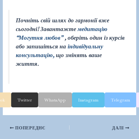
Почніть свій шлях до гармонії вже
сьогодні! Завантажте
медитацію
“Могутня любов”
, оберіть один із курсів
або запишіться на
індивідуальну
консультацію,
що змінять ваше
життя.
ook
Twitter
WhatsApp
Instagram
Telegram
Навігація
ПОПЕРЕДНЄ
ДАЛІ
по