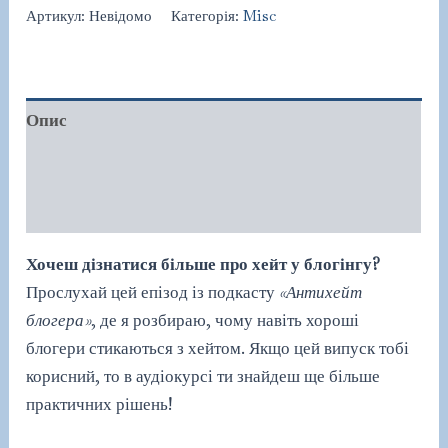
блогерів"
Артикул:
Невідомо
Категорія:
Misc
кількість
Опис
Додаткова інформація
Відгуки (0)
Хочеш дізнатися більше про хейт у блогінгу?
Прослухай цей епізод із подкасту
«Антихейт
блогера»
, де я розбираю, чому навіть хороші
блогери стикаються з хейтом. Якщо цей випуск тобі
корисний, то в аудіокурсі ти знайдеш ще більше
практичних рішень!