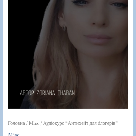
Головна
/
Misc
/ Аудіокурс “Антихейт для блогерів”
Misc