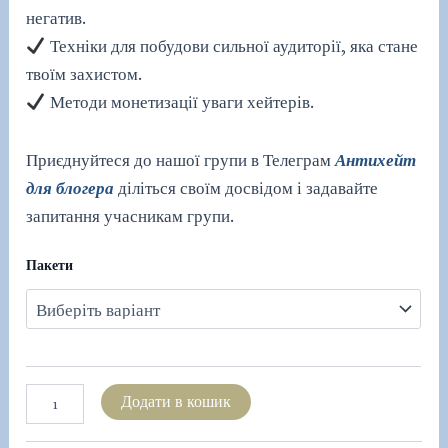
негатив.
Техніки для побудови сильної аудиторії, яка стане
твоїм захистом.
Методи монетизації уваги хейтерів.
Приєднуйтеся до нашої групи в Телеграм
Антихейт
для блогера
діліться своїм досвідом і задавайте
запитання учасникам групи.
Пакети
Аудіокурс
Додати в кошик
"Антихейт
для