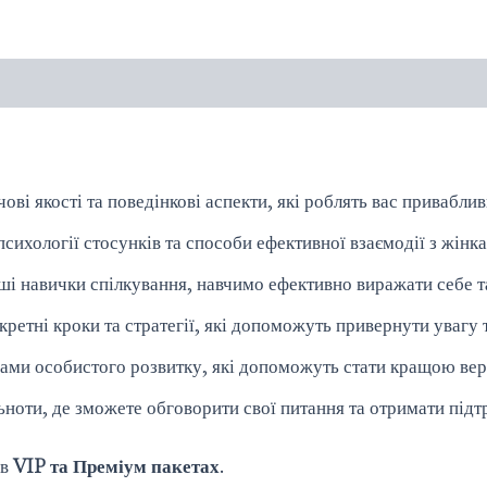
ві якості та поведінкові аспекти, які роблять вас приваблив
ихології стосунків та способи ефективної взаємодії з жінк
 навички спілкування, навчимо ефективно виражати себе та
етні кроки та стратегії, які допоможуть привернути увагу т
ми особистого розвитку, які допоможуть стати кращою версі
ьноти, де зможете обговорити свої питання та отримати підт
 в
VIP та Преміум пакетах
.