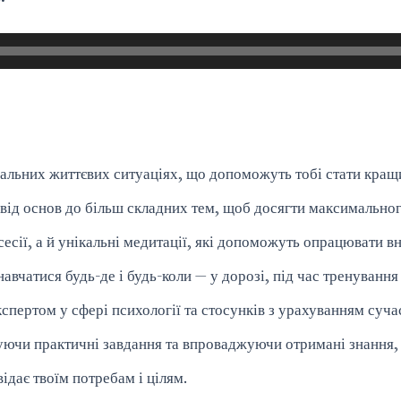
реальних життєвих ситуаціях, що допоможуть тобі стати кращ
від основ до більш складних тем, щоб досягти максимальног
есії, а й унікальні медитації, які допоможуть опрацювати вн
вчатися будь-де і будь-коли — у дорозі, під час тренування 
пертом у сфері психології та стосунків з урахуванням сучас
ючи практичні завдання та впроваджуючи отримані знання, 
ідає твоїм потребам і цілям.