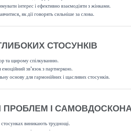
мувати інтерес і ефективно взаємодіяти з жінками.
читися, як дії говорять сильніше за слова.
ГЛИБОКИХ СТОСУНКІВ
ор та щирому спілкуванню.
и емоційний зв’язок з партнеркою.
ьну основу для гармонійних і щасливих стосунків.
Я ПРОБЛЕМ І САМОВДОСКОН
у стосунках виникають труднощі.