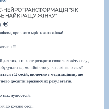
ском
С-НЕЙРОТРАНСФОРМАЦІЯ “ЯК
БЕ НАЙКРАЩУ ЖІНКУ”
00
€
віком, про якого мріє кожна жінка!
вилин !!!
й для тих, хто хоче розкрити свою чоловічу силу,
побудувати гармонійні стосунки з жінкою своєї
ється з 12 сесій, включно з медитаціями, що
упово досягти вражаючих результатів.
 всіх аудіосесій.
ня до кожної сесії.