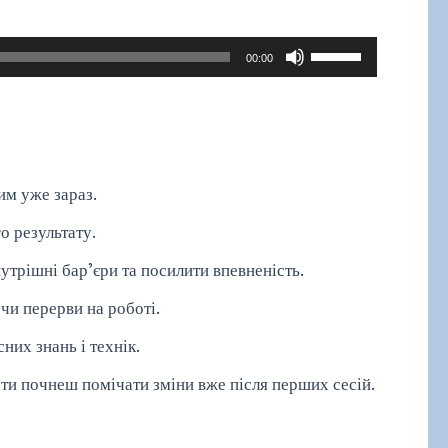
Використовуйте
00:00
клавіші
зі
стрілками
Вгору/
Вниз
им уже зараз.
для
о результату.
збільшення
утрішні бар’єри та посилити впевненість.
чи
зменшення
чи перерви на роботі.
гучності.
них знань і технік.
ти почнеш помічати зміни вже після перших сесій.