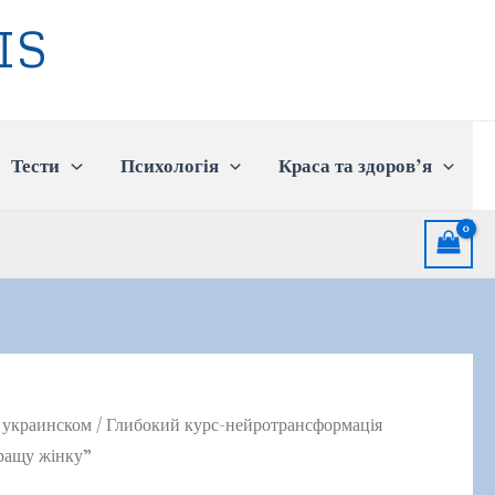
IS
Тести
Психологія
Краса та здоров’я
 украинском
/ Глибокий курс-нейротрансформація
кращу жінку”