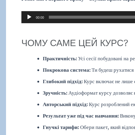
Аудіопрогравач
00:00
ЧОМУ САМЕ ЦЕЙ КУРС?
Практичність:
Усі сесії побудовані на 
Покрокова система:
Ти будеш рухатися 
Глибокий підхід:
Курс включає не лише с
Зручність:
Аудіоформат курсу дозволяє на
Авторський підхід:
Курс розроблений екс
Результат уже під час навчання:
Викону
Гнучкі тарифи:
Обери пакет, який відпов