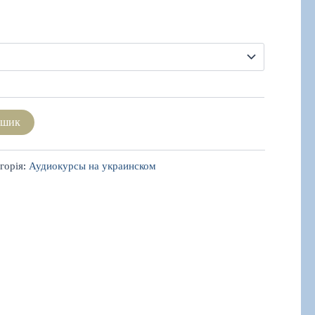
ошик
горія:
Аудиокурсы на украинском