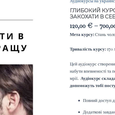
Аудиокурсы на украин
ГЛИБОКИЙ КУР
ЗАКОХАТИ В СЕ
120,00
€
–
700,
Мета курсу:
Стань чоло
Тривалість курсу:
270 х
Цей аудіокурс створени
набути впевненості та 
мрії.
Аудіокурс склада
допоможуть тобі пост
Повний доступ до
Додаткові завдан