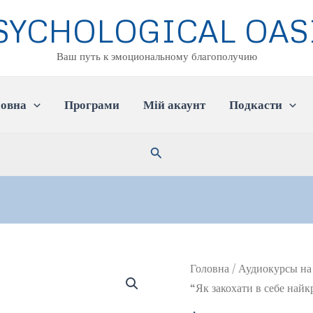
SYCHOLOGICAL OAS
Ваш путь к эмоциональному благополучию
ловна
Програми
Мій акаунт
Подкасти
Пошук
Головна
/
Аудиокурсы на
“Як закохати в себе най