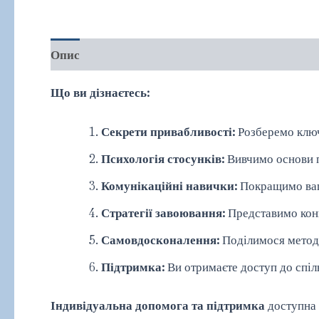
Опис
Додаткова інформація
Відгуки (0)
Що ви дізнаєтесь:
Секрети привабливості:
Розберемо ключо
Психологія стосунків:
Вивчимо основи пс
Комунікаційні навички:
Покращимо ваші
Стратегії завоювання:
Представимо конкр
Самовдосконалення:
Поділимося метода
Підтримка:
Ви отримаєте доступ до спіл
Індивідуальна допомога та підтримка
доступна