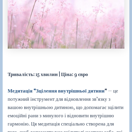
Тривалість: 15 хвилин | Ціна: 9 євро
Медитація “Зцілення внутрішньої дитини
“
— це
потужний інструмент для відновлення зв’язку з
вашою внутрішньою дитиною, що допомагає зцілити
емоційні рани з минулого і відновити внутрішню
гармонію. Ця медитація спеціально створена для
того, щоб допомогти вам зцілити ті частини себе, які