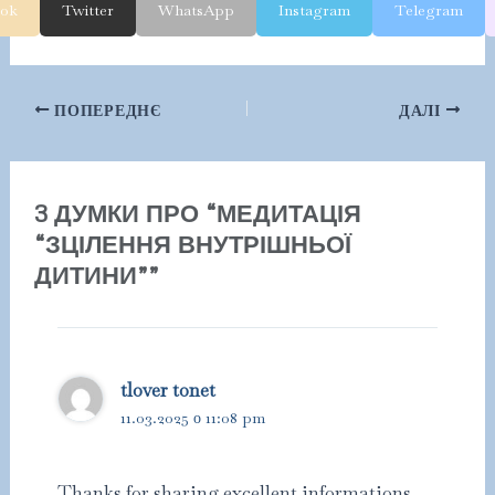
ook
Twitter
WhatsApp
Instagram
Telegram
Навігація
ПОПЕРЕДНЄ
ДАЛІ
по
запису
3 ДУМКИ ПРО “МЕДИТАЦІЯ
“ЗЦІЛЕННЯ ВНУТРІШНЬОЇ
ДИТИНИ””
tlover tonet
11.03.2025 о 11:08 pm
Thanks for sharing excellent informations.