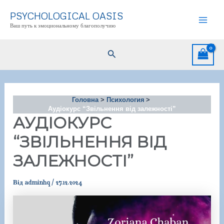
Перейти
PSYCHOLOGICAL OASIS
до
Ваш путь к эмоциональному благополучию
Mai
вмісту
Men
Пошук
Головна
Психология
Аудіокурс “Звільнення від залежності”
АУДІОКУРС
“ЗВІЛЬНЕННЯ ВІД
ЗАЛЕЖНОСТІ”
Від
adminhq
/
27.12.2024