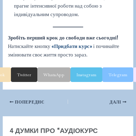
прагне інтенсивної роботи над собою з
індивідуальним супроводом.
Зробіть перший крок до свободи вже сьогодні!
Натискайте кнопку
«Придбати курс»
і починайте
змінювати своє життя просто зараз.
ook
Twitter
WhatsApp
Instagram
Telegram
Навігація
ПОПЕРЕДНЄ
ДАЛІ
по
запису
4 ДУМКИ ПРО “АУДІОКУРС