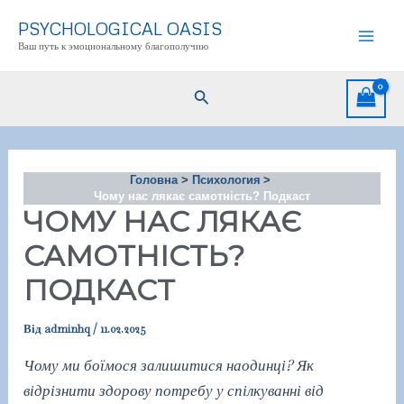
Перейти
PSYCHOLOGICAL OASIS
до
Ваш путь к эмоциональному благополучию
Mai
вмісту
Men
Пошук
Головна
Психология
Чому нас лякає самотність? Подкаст
ЧОМУ НАС ЛЯКАЄ
САМОТНІСТЬ?
ПОДКАСТ
Від
adminhq
/
11.02.2025
Чому ми боїмося залишитися наодинці? Як
відрізнити здорову потребу у спілкуванні від