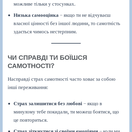
можливе тільки у стосунках.
Низька самооцінка
– якщо ти не відчуваєш
власної цінності без іншої людини, то самотність
здається чимось нестерпним.
ЧИ СПРАВДІ ТИ БОЇШСЯ
САМОТНОСТІ?
Насправді страх самотності часто ховає за собою
інші переживання:
Страх залишитися без любові
– якщо в
минулому тебе покидали, ти можеш боятися, що
це повториться.
Страх зіткнутися зі своїми емоціями
– коли ми