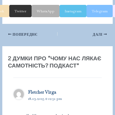
ook
Twitter
WhatsApp
Instagram
Telegram
Навігація
ПОПЕРЕДНЄ
ДАЛІ
по
запису
2 ДУМКИ ПРО “ЧОМУ НАС ЛЯКАЄ
САМОТНІСТЬ? ПОДКАСТ”
Fletcher Virga
18.03.2025 о 12:51 pm