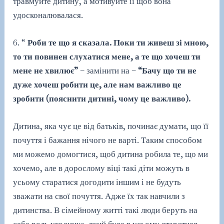
травмуйте дитину, а мотивуйте її щоб вона
удосконалювалася.
6. “
Роби те що я сказала. Поки ти живеш зі мною,
то ти повинен слухатися мене, а те що хочеш ти
мене не хвилює”
– замінити на –
“Бачу що ти не
дуже хочеш робити це, але нам важливо це
зробити (пояснити дитині, чому це важливо).
Дитина, яка чує це від батьків, починає думати, що її
почуття і бажання нічого не варті. Таким способом
ми можемо домогтися, щоб дитина робила те, що ми
хочемо, але в дорослому віці такі діти можуть в
усьому старатися догодити іншим і не будуть
зважати на свої почуття. Адже їх так навчили з
дитинства. В сімейному житті такі люди беруть на
себе роль угодника, який буде в усьому старатися