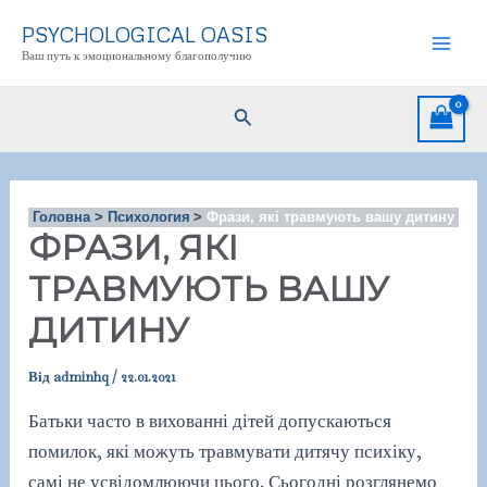
Перейти
PSYCHOLOGICAL OASIS
до
Ваш путь к эмоциональному благополучию
Mai
вмісту
Men
Пошук
Головна
Психология
Фрази, які травмують вашу дитину
ФРАЗИ, ЯКІ
ТРАВМУЮТЬ ВАШУ
ДИТИНУ
Від
adminhq
/
22.01.2021
Батьки часто в вихованні дітей допускаються
помилок, які можуть травмувати дитячу психіку,
самі не усвідомлюючи цього. Сьогодні розглянемо