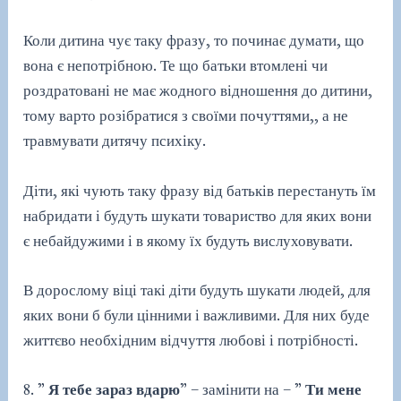
Коли дитина чує таку фразу, то починає думати, що
вона є непотрібною. Те що батьки втомлені чи
роздратовані не має жодного відношення до дитини,
тому варто розібратися з своїми почуттями,, а не
травмувати дитячу психіку.
Діти, які чують таку фразу від батьків перестануть їм
набридати і будуть шукати товариство для яких вони
є небайдужими і в якому їх будуть вислуховувати.
В дорослому віці такі діти будуть шукати людей, для
яких вони б були цінними і важливими. Для них буде
життєво необхідним відчуття любові і потрібності.
8. ”
Я тебе зараз вдарю
” – замінити на – ”
Ти мене