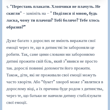
2. “
Перестань плакати. Хлопчики не плачуть. Не
скигли
” – замініть на – ”
Поділися зі мною, будь
ласка, чому ти плачеш? Тобі боляче? Тебе хтось
образив?”
Дуже багато з дорослих не вміють виражати свої
емоції через те, що в дитинстві їм забороняли це
робити. Так, саме цими словами ми забороняємо
дитині прожити свій біль, який з”явився не просто
так. дорослі повинні допомогти його прожити.
Також, діти, які не проживали свої емоції можуть
часто хворіти. Або “букет” хвороб може з”являтися в
дорослому віці, а їх причина буде родом з дитинства,
через те, що батьки не навчили дитину стабілізувати
свої емоції.