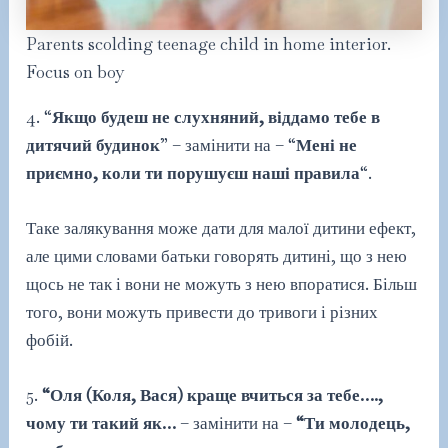
Parents scolding teenage child in home interior.
Focus on boy
4. “
Якщо будеш не слухняний, віддамо тебе в
дитячий будинок
” – замінити на – “
Мені не
приємно, коли ти порушуєш наші правила
“.
Таке залякування може дати для малої дитини ефект,
але цими словами батьки говорять дитині, що з нею
щось не так і вони не можуть з нею впоратися. Більш
того, вони можуть привести до тривоги і різних
фобій.
5.
“Оля (Коля, Вася) краще вчиться за тебе….,
чому ти такий як…
– замінити на –
“Ти молодець,